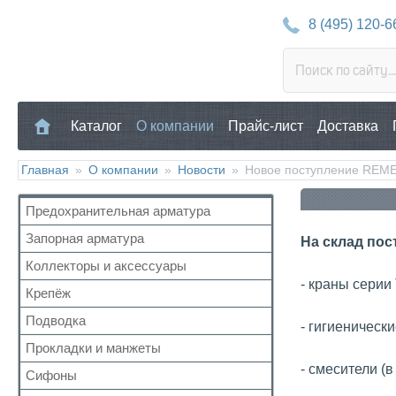
8 (495) 120-6
Каталог
О компании
Прайс-лист
Доставка
Главная
»
О компании
»
Новости
»
Новое поступление REM
Предохранительная арматура
Запорная арматура
Воздухоотводчик
На склад пос
Клапан предохранительный
Коллекторы и аксессуары
Кран шаровый для воды
Манометр/Термометр
- краны сери
Кран с американкой
Крепёж
Аксессуары для коллекторов
Обратный клапан
Краны прочие
Коллекторные группы
Подводка
Для труб
- гигиеническ
Поплавковый клапан
Краны для бытовой техники
Коллекторы
Для радиатора
Прокладки и манжеты
Газ
Регулятор давления
Для радиаторов
Прочий
- смесители (в
Газ сильфон
Кран Маевского
Сифоны
Прокладки
Дачные краны
Вода
Группы безопасности