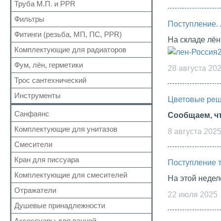
Для радиаторов
Кран шаровый для газа
Труба М.П. и PPR
Выпуск
Вода сильфон
Сальники
Запчасти для кранов
Донный клапан
Фильтры
Металлопластиковая
Вода гигант
Поступление. 
Манжеты для канализационных труб
Колено
Полипропиленовая
Фитинги (резьба, МП, ПС, PPR)
Для обратного клапана
к смесителю
Наборы
На складе лён
Сифон
Косой
к смесителю сильфон
Комплектующие для радиаторов
Резьбовые
Обвязка для ванн
Прямой
Медь
Для МП труб
Фум, лён, герметики
Наборы
Трапы
28 августа 20
Самопромывной
Шланги для стиральных и посудомоечных
Для PPR труб
Комплектующие
Трубка
Трос сантехнический
машин
ФУМ
Другие
Для полотенцесушителей
Краны Маевского
Гофра для сифона
Нить
Инструменты
Цветовые ре
Кронштейны
Лён
Санфаянс
Сообщаем, ч
Паста, Герметик, Клей
Комплектующие для унитазов
Унитазы
8 августа 202
Биде
Смесители
Арматура бачка (комплект)
Раковины
Сливная колонка
Кран для писсуара
Кран монокомандный
Поступление 
Кран для писсуара
Гигиенические комплекты
Комплектующие для смесителей
На этой неде
Клапан бачка унитаза
Кран с таймером
Отражатели
Аэратор
22 июля 2025
Фановые трубы и манжеты
Термостатические
Гусак (излив)
Душевые принадлежности
Крепеж
Смеситель сенсорный
Дивертор
Система инсталяции
Аксессуары для ванной