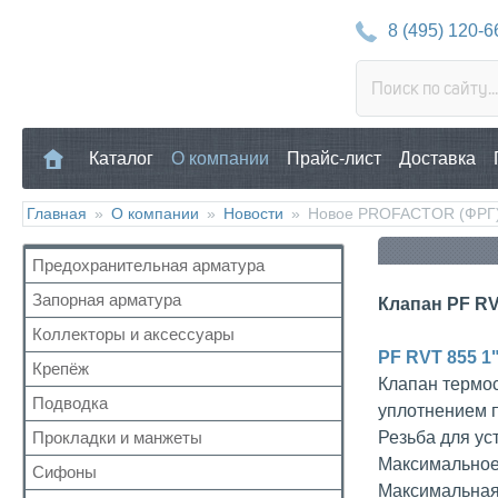
8 (495) 120-6
Каталог
О компании
Прайс-лист
Доставка
Главная
»
О компании
»
Новости
»
Новое PROFACTOR (ФРГ
Предохранительная арматура
Запорная арматура
Воздухоотводчик
Клапан PF RV
Клапан предохранительный
Коллекторы и аксессуары
Кран шаровый для воды
Манометр/Термометр
PF RVT 855 1
Кран с американкой
Крепёж
Аксессуары для коллекторов
Клапан термо
Обратный клапан
Краны прочие
Коллекторные группы
Подводка
Для труб
уплотнением п
Поплавковый клапан
Краны для бытовой техники
Коллекторы
Для радиатора
Прокладки и манжеты
Резьба для ус
Газ
Регулятор давления
Для радиаторов
Прочий
Максимальное 
Газ сильфон
Кран Маевского
Сифоны
Прокладки
Дачные краны
Максимальная
Вода
Группы безопасности