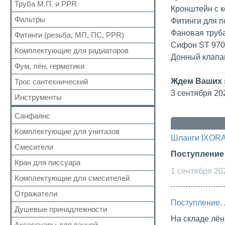
Для радиаторов
Кран шаровый для газа
Труба М.П. и PPR
Выпуск
Кронштейн с 
Вода сильфон
Сальники
Запчасти для кранов
Донный клапан
Фильтры
Металлопластиковая
Фитинги для 
Вода гигант
Манжеты для канализационных труб
Колено
Полипропиленовая
Фановая труба
Фитинги (резьба, МП, ПС, PPR)
Для обратного клапана
к смесителю
Наборы
Сифон
Сифон ST 970Z
Косой
к смесителю сильфон
Комплектующие для радиаторов
Резьбовые
Обвязка для ванн
Донный клапан
Прямой
Медь
Для МП труб
Фум, лён, герметики
Наборы
Трапы
Самопромывной
Шланги для стиральных и посудомоечных
Для PPR труб
Комплектующие
Трубка
Ждем Ваших 
Трос сантехнический
машин
ФУМ
Другие
Для полотенцесушителей
Краны Маевского
Гофра для сифона
3 сентября 20
Нить
Инструменты
Кронштейны
Лён
Санфаянс
Паста, Герметик, Клей
Комплектующие для унитазов
Унитазы
Шланги IXOR
Биде
Смесители
Арматура бачка (комплект)
Поступление
Раковины
Сливная колонка
Кран для писсуара
Кран монокомандный
1 сентября 20
Кран для писсуара
Гигиенические комплекты
Комплектующие для смесителей
Клапан бачка унитаза
Кран с таймером
Отражатели
Аэратор
Фановые трубы и манжеты
Термостатические
Поступление. 
Гусак (излив)
Душевые принадлежности
Крепеж
Смеситель сенсорный
На складе лён
Дивертор
Система инсталяции
Аксессуары для ванной