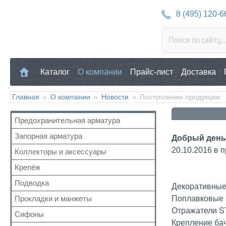
8 (495) 120-6
Каталог
О компании
Прайс-лист
Доставка
Главная
»
О компании
»
Новости
»
Поступление продукции
Предохранительная арматура
Запорная арматура
Воздухоотводчик
Добрый день,
Клапан предохранительный
20.10.2016 в п
Коллекторы и аксессуары
Кран шаровый для воды
Манометр/Термометр
Кран с американкой
Крепёж
Аксессуары для коллекторов
Обратный клапан
Краны прочие
Коллекторные группы
Подводка
Для труб
Декоративные
Поплавковый клапан
Краны для бытовой техники
Коллекторы
Для радиатора
Прокладки и манжеты
Поплавковые 
Газ
Регулятор давления
Для радиаторов
Прочий
Отражатели ST
Газ сильфон
Кран Маевского
Сифоны
Прокладки
Дачные краны
Крепление бач
Вода
Группы безопасности